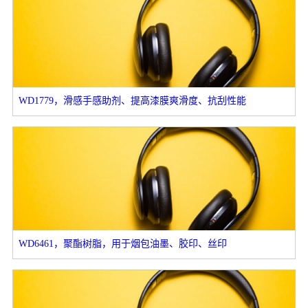
WD1779，滑感手感助剂、提高漆膜爽滑度、抗刮性能
WD6461，聚酯树脂，用于烟包油墨、胶印、丝印